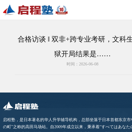
合格访谈 ‖ 双非+跨专业考研，文科
狱开局结果是……
时间：2026-06-08
启程塾，是日本著名的华人升学辅导机构，总部坐落于日本首都东京市
の町”之称的高田马场站。自2009年成立以来，秉承着“すべてはあな