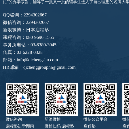
に”的办学宗旨，辅导了一批又一批的留学生进入了自己理想的名牌大
QQ咨询：2294302667
微信咨询：2294302667
新浪微博：日本启程塾
课程咨询：080-9696-1555
事务所电话：03-6380-3045
传真：03-6228-0328
邮箱：info@qichengshu.com
HR邮箱：qichenggrouphr@gmail.com
微信咨询
新浪微博
微信公众平台
微
启程塾进学顾问
微博扫码 启程塾
启程塾
启