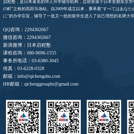
启程塾，是日本著名的华人升学辅导机构，总部坐落于日本首都东京市
の町”之称的高田马场站。自2009年成立以来，秉承着“すべてはあな
に”的办学宗旨，辅导了一批又一批的留学生进入了自己理想的名牌大
QQ咨询：2294302667
微信咨询：2294302667
新浪微博：日本启程塾
课程咨询：080-9696-1555
事务所电话：03-6380-3045
传真：03-6228-0328
邮箱：info@qichengshu.com
HR邮箱：qichenggrouphr@gmail.com