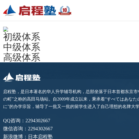
初级体系
中级体系
高级体系
启程塾，是日本著名的华人升学辅导机构，总部坐落于日本首都东京市
の町”之称的高田马场站。自2009年成立以来，秉承着“すべてはあな
に”的办学宗旨，辅导了一批又一批的留学生进入了自己理想的名牌大
QQ咨询：2294302667
微信咨询：2294302667
新浪微博：日本启程塾