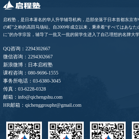
启程塾，是日本著名的华人升学辅导机构，总部坐落于日本首都东京市
の町”之称的高田马场站。自2009年成立以来，秉承着“すべてはあな
に”的办学宗旨，辅导了一批又一批的留学生进入了自己理想的名牌大
QQ咨询：2294302667
微信咨询：2294302667
新浪微博：日本启程塾
课程咨询：080-9696-1555
事务所电话：03-6380-3045
传真：03-6228-0328
邮箱：info@qichengshu.com
HR邮箱：qichenggrouphr@gmail.com