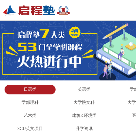
日语类
英语类
学
学部理科
大学院文科
大
艺术类
建筑&环境类
SGU英文项目
升学资讯