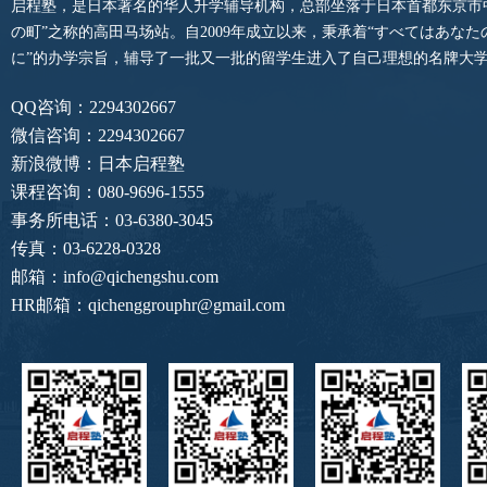
启程塾，是日本著名的华人升学辅导机构，总部坐落于日本首都东京市
の町”之称的高田马场站。自2009年成立以来，秉承着“すべてはあな
に”的办学宗旨，辅导了一批又一批的留学生进入了自己理想的名牌大
QQ咨询：2294302667
微信咨询：2294302667
新浪微博：日本启程塾
课程咨询：080-9696-1555
事务所电话：03-6380-3045
传真：03-6228-0328
邮箱：info@qichengshu.com
HR邮箱：qichenggrouphr@gmail.com