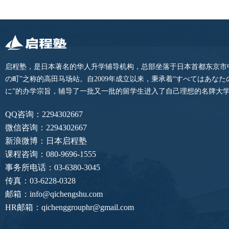
启程塾，是日本著名的华人升学辅导机构，总部坐落于日本首都东京市
の町”之称的高田马场站。自2009年成立以来，秉承着“すべてはあな
に”的办学宗旨，辅导了一批又一批的留学生进入了自己理想的名牌大
QQ咨询：2294302667
微信咨询：2294302667
新浪微博：日本启程塾
课程咨询：080-9696-1555
事务所电话：03-6380-3045
传真：03-6228-0328
邮箱：info@qichengshu.com
HR邮箱：qichenggrouphr@gmail.com