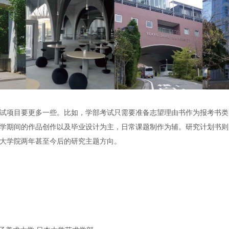
试项
目要更多一些。比如，学部考
试
只需要准
备
志望理由
书
作
为报
考
书
类
学期
间
的作品
创
作以及
毕业设计为
主，日常
课题
制作
为辅
。研究
计
划
书则
大学院两年甚至今后的研究主
题
方向。