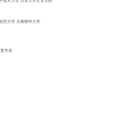
子美
术
大学 日本大学
艺术
学部
造型大学 京都精
华
大学
修复
专
攻