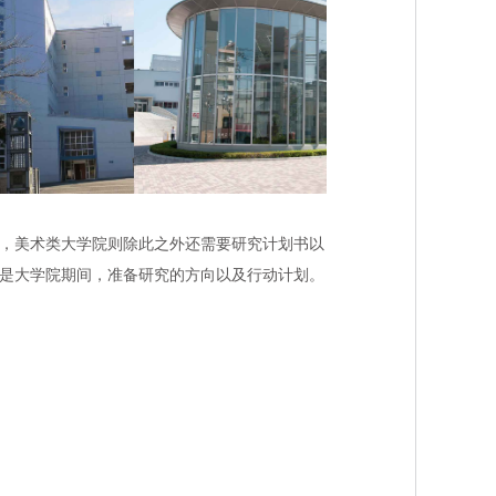
，美
术
类大学院
则
除此之外
还
需要研究
计
划
书
以
是大学院期
间
，准
备
研究的方向以及行
动计
划。