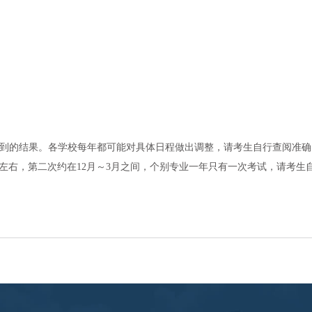
到的
结
果。各学校每年都可能
对
具体日程做出
调
整，
请
考生自行
查阅
准确
月左右，第二次
约
在12月～3月之
间
，个别
专业
一年只有一次考
试
，
请
考生