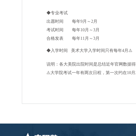
◆
专业
考
试
出愿
时间
每年9月～2月
考
试时间
每年10月～3月
合格
发
表
每年11月～3月
◆
入学
时间
美
术
大学入学
时间
只有每年4月
⚠️
说
明：各大美院出院
时间
是
总结
近年官网数据得
⚠️
大学院考
试
一年有两次日程，第一次
约
在10