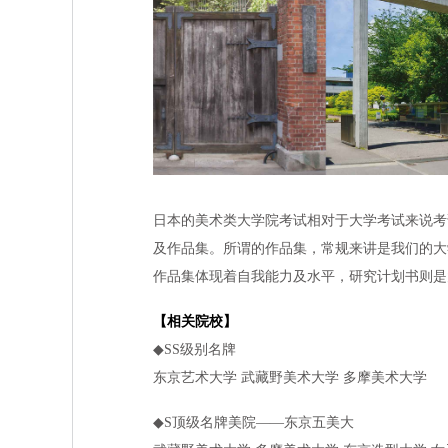
日本的美
术
类大学院考
试
相
对
于大学考
试
来
说
考
及作品集。所
谓
的作品集，常
规
来
讲
是我
们
的大
作品集体
现
着自我能力及水平，研究
计
划
书则
是
【相关院校】
◆SS
级
别名牌
东
京
艺术
大学 武藏野美
术
大学 多摩美
术
大学
◆S
顶级
名牌美院――
东
京五美大