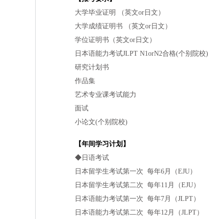
大学
毕业证
明 （英文or日文）
大学成
绩证
明
书
（英文or日文）
学位
证
明
书
（英文or日文）
日本
语
能力考
试
JLPT N1orN2合格(个别院校)
研究
计
划
书
作品集
艺术专业课
考
试
能力
面
试
小论文
(个别院校)
【年
间
学
习计
划】
◆日
语
考
试
日本留学生考
试
第一次 每年6月
（EJU）
日本留学生考
试
第二次
每年11月
（EJU）
日本
语
能力考
试
第一次 每年7月
（JLPT）
日本
语
能力考
试
第二次 每年12月
（JLPT）