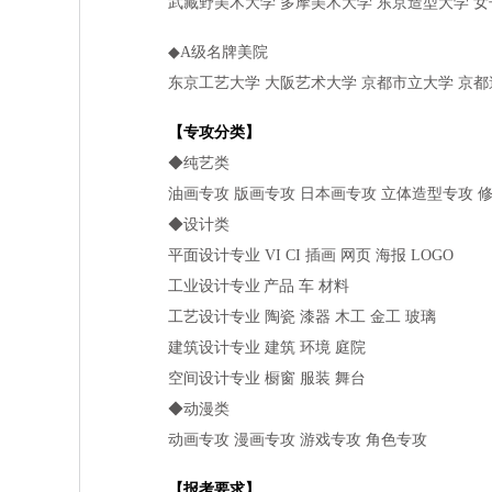
武藏野美
术
大学 多摩美
术
大学
东
京造型大学 女
◆A
级
名牌美院
东
京工
艺
大学 大阪
艺术
大学 京都市立大学 京都
【
专
攻分类】
◆
纯艺
类
油画
专
攻 版画
专
攻 日本画
专
攻 立体造型
专
攻 
◆
设计
类
平面
设计专业
VI CI 插画 网
页
海
报
LOGO
工
业设计专业
产
品
车
材料
工
艺设计专业
陶瓷 漆器 木工 金工 玻璃
建筑
设计专业
建筑
环
境 庭院
空
间设计专业
橱窗 服装 舞台
◆
动
漫类
动
画
专
攻 漫画
专
攻 游
戏专
攻 角色
专
攻
【
报
考要求】