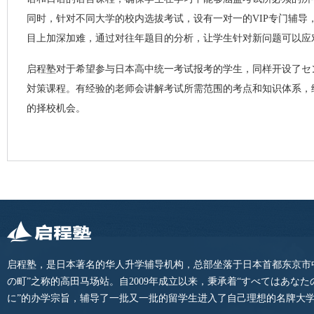
同时，针对不同大学的校内选拔考试，设有一对一的VIP专门辅导
目上加深加难，通过对往年题目的分析，让学生针对新问题可以应
启程塾对于希望参与日本高中统一考试报考的学生，同样开设了セ
対策课程。有经验的老师会讲解考试所需范围的考点和知识体系，
的择校机会。
启程塾，是日本著名的华人升学辅导机构，总部坐落于日本首都东京市
の町”之称的高田马场站。自2009年成立以来，秉承着“すべてはあな
に”的办学宗旨，辅导了一批又一批的留学生进入了自己理想的名牌大