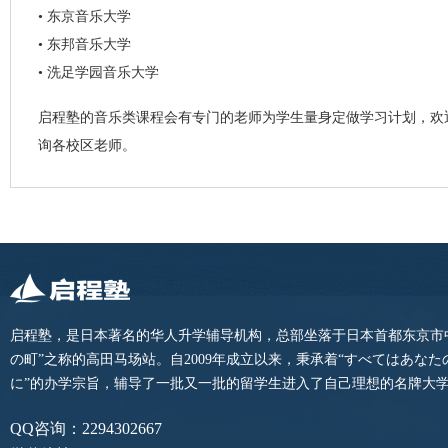
• 东京音乐大学
• 东邦音乐大学
• 洗足学园音乐大学
启程塾的音乐类课程会有专门的老师为学生量身定做学习计划，欢
询各校区老师。
启程塾，是日本著名的华人升学辅导机构，总部坐落于日本首都东京市
の町”之称的高田马场站。自2009年成立以来，秉承着“すべてはあな
に”的办学宗旨，辅导了一批又一批的留学生进入了自己理想的名牌大
QQ咨询：2294302667