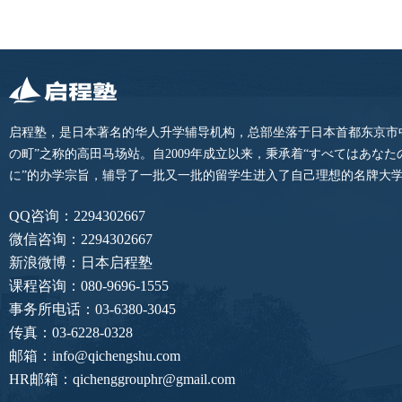
启程塾，是日本著名的华人升学辅导机构，总部坐落于日本首都东京市
の町”之称的高田马场站。自2009年成立以来，秉承着“すべてはあな
に”的办学宗旨，辅导了一批又一批的留学生进入了自己理想的名牌大
QQ咨询：2294302667
微信咨询：2294302667
新浪微博：日本启程塾
课程咨询：080-9696-1555
事务所电话：03-6380-3045
传真：03-6228-0328
邮箱：info@qichengshu.com
HR邮箱：qichenggrouphr@gmail.com