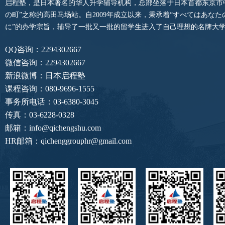
启程塾，是日本著名的华人升学辅导机构，总部坐落于日本首都东京市
の町”之称的高田马场站。自2009年成立以来，秉承着“すべてはあな
に”的办学宗旨，辅导了一批又一批的留学生进入了自己理想的名牌大
QQ咨询：2294302667
微信咨询：2294302667
新浪微博：日本启程塾
课程咨询：080-9696-1555
事务所电话：03-6380-3045
传真：03-6228-0328
邮箱：info@qichengshu.com
HR邮箱：qichenggrouphr@gmail.com