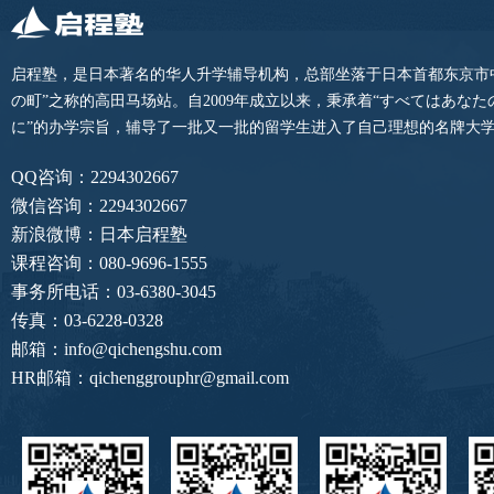
启程塾，是日本著名的华人升学辅导机构，总部坐落于日本首都东京市
の町”之称的高田马场站。自2009年成立以来，秉承着“すべてはあな
に”的办学宗旨，辅导了一批又一批的留学生进入了自己理想的名牌大
QQ咨询：2294302667
微信咨询：2294302667
新浪微博：日本启程塾
课程咨询：080-9696-1555
事务所电话：03-6380-3045
传真：03-6228-0328
邮箱：info@qichengshu.com
HR邮箱：qichenggrouphr@gmail.com