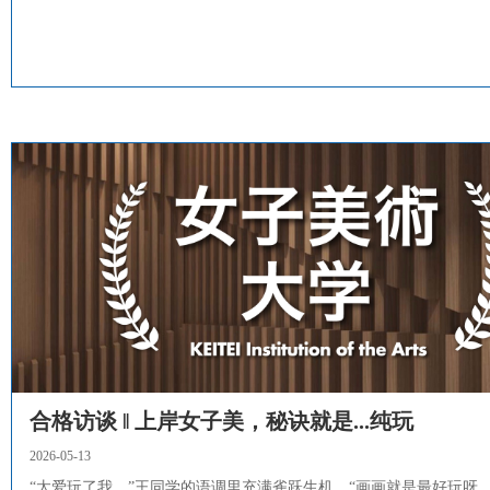
合格访谈 ‖ 上岸女子美，秘诀就是...纯玩
2026-05-13
“太爱玩了我，”王同学的语调里充满雀跃生机，“画画就是最好玩呀。