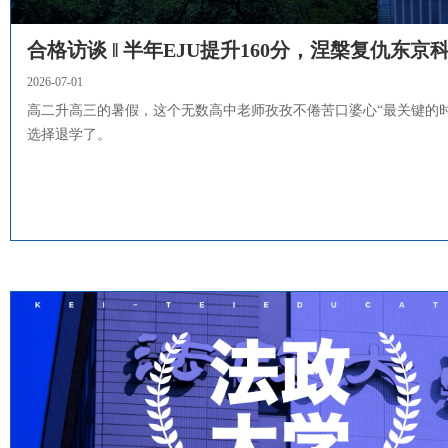
合格访谈 ‖ 半年EJU提升160分，涅槃复仇东京
2026-07-01
高二升高三的暑假，这个无数高中老师孜孜不倦苦口婆心“最关键的时
选择退学了。