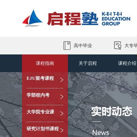
高中毕业
大专
课程指南
关于启程
课程介绍
EJU留考课程
学部校内考
大学院专业课
研究计划书课程