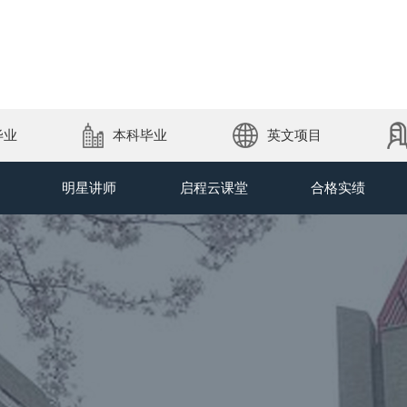
毕业
本科毕业
英文项目
明星讲师
启程云课堂
合格实绩