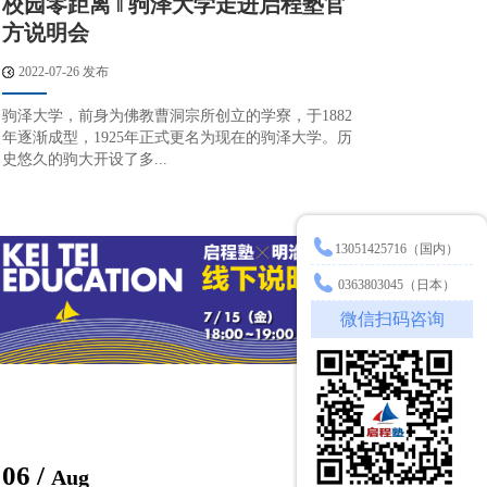
校园零距离 ‖ 驹泽大学走进启程塾官
方说明会
2022-07-26 发布
驹泽大学，前身为佛教曹洞宗所创立的学寮，于1882
年逐渐成型，1925年正式更名为现在的驹泽大学。历
史悠久的驹大开设了多...
13051425716（国内）
0363803045（日本）
微信扫码咨询
06 /
Aug