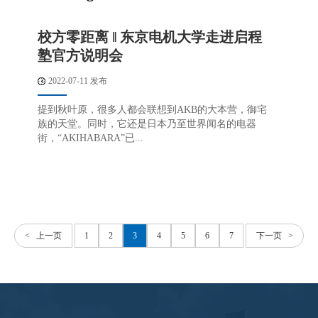
校方零距离 ‖ 东京电机大学走进启程
塾官方说明会
2022-07-11 发布
提到秋叶原，很多人都会联想到AKB的大本营，御宅
族的天堂。同时，它还是日本乃至世界闻名的电器
街，“AKIHABARA”已...
< 上一页
1
2
3
4
5
6
7
下一页 >