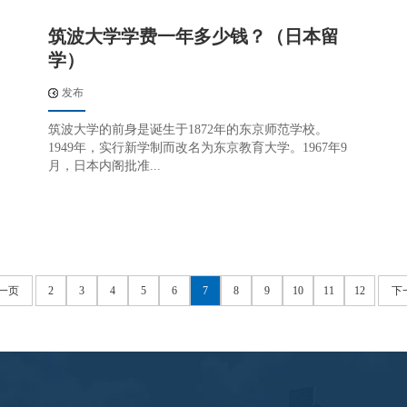
筑波大学学费一年多少钱？（日本留
学）
发布
筑波大学的前身是诞生于1872年的东京师范学校。
1949年，实行新学制而改名为东京教育大学。1967年9
月，日本内阁批准...
一页
2
3
4
5
6
7
8
9
10
11
12
下