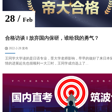
28 /
Feb
合格访谈 ‖ 放弃国内保研，谁给我的勇气？
2022-2-28 发布
王同学大学读的是日语专业，受大学老师影响，早早的做好了来日本
情的进展起先也很顺利ー大三时，王同学成功选上了...