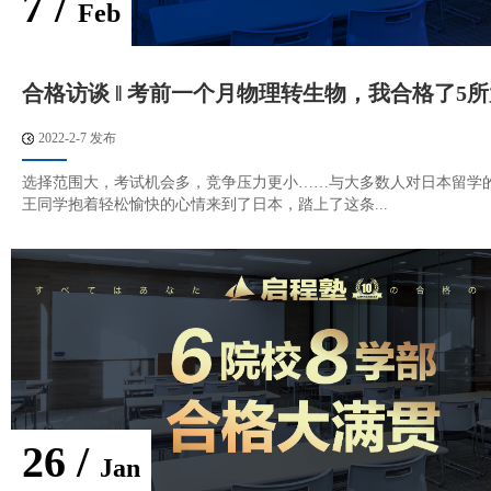
7 /
Feb
合格访谈 ‖ 考前一个月物理转生物，我合格了5
2022-2-7 发布
选择范围大，考试机会多，竞争压力更小……与大多数人对日本留学
王同学抱着轻松愉快的心情来到了日本，踏上了这条...
26 /
Jan