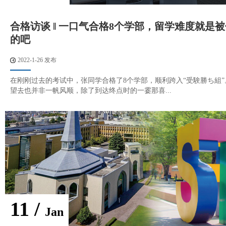
合格访谈 ‖ 一口气合格8个学部，留学难度就是
的吧
2022-1-26 发布
在刚刚过去的考试中，张同学合格了8个学部，顺利跨入“受験勝ち組
望去也并非一帆风顺，除了到达终点时的一霎那喜...
11 /
Jan