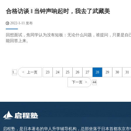
合格访谈 ‖ 当钟声响起时，我去了武藏美
2022-1-11 发布
回想面试，焦同学认为没有短板：无论什么问题，谁提问，只要是自
能回答上来。
1...
< 上一页
23
24
25
26
27
28
29
30
31
下一页 >
44
启程塾，是日本著名的华人升学辅导机构，总部坐落于日本首都东京市