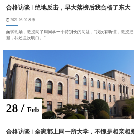
合格访谈 ‖ 绝地反击，早大落榜后我合格了东大
2021-03-09 发布
面试现场，教授问了周同学一个特别长的问题，“我没有听懂，教授把
遍，我还是没明白。”
28 /
Feb
合格访谈 ‖ 全家都上同一所大学，不愧是相亲相