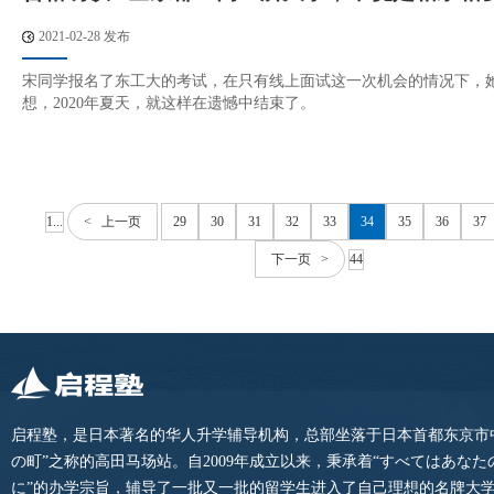
2021-02-28 发布
宋同学报名了东工大的考试，在只有线上面试这一次机会的情况下，
想，2020年夏天，就这样在遗憾中结束了。
1...
< 上一页
29
30
31
32
33
34
35
36
37
下一页 >
44
启程塾，是日本著名的华人升学辅导机构，总部坐落于日本首都东京市
の町”之称的高田马场站。自2009年成立以来，秉承着“すべてはあな
に”的办学宗旨，辅导了一批又一批的留学生进入了自己理想的名牌大